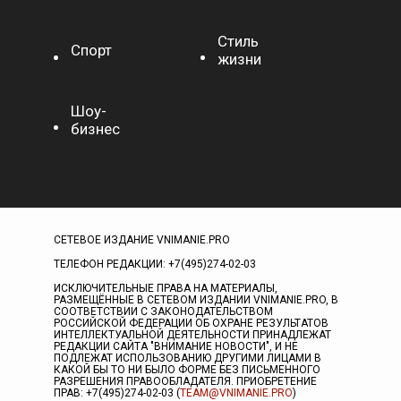
Стиль
Спорт
жизни
Шоу-
бизнес
СЕТЕВОЕ ИЗДАНИЕ VNIMANIE.PRO
ТЕЛЕФОН РЕДАКЦИИ: +7(495)274-02-03
ИСКЛЮЧИТЕЛЬНЫЕ ПРАВА НА МАТЕРИАЛЫ,
РАЗМЕЩЁННЫЕ В СЕТЕВОМ ИЗДАНИИ VNIMANIE.PRO, В
СООТВЕТСТВИИ С ЗАКОНОДАТЕЛЬСТВОМ
РОССИЙСКОЙ ФЕДЕРАЦИИ ОБ ОХРАНЕ РЕЗУЛЬТАТОВ
ИНТЕЛЛЕКТУАЛЬНОЙ ДЕЯТЕЛЬНОСТИ ПРИНАДЛЕЖАТ
РЕДАКЦИИ САЙТА "ВНИМАНИЕ НОВОСТИ", И НЕ
ПОДЛЕЖАТ ИСПОЛЬЗОВАНИЮ ДРУГИМИ ЛИЦАМИ В
КАКОЙ БЫ ТО НИ БЫЛО ФОРМЕ БЕЗ ПИСЬМЕННОГО
РАЗРЕШЕНИЯ ПРАВООБЛАДАТЕЛЯ. ПРИОБРЕТЕНИЕ
ПРАВ: +7(495)274-02-03 (
TEAM@VNIMANIE.PRO
)