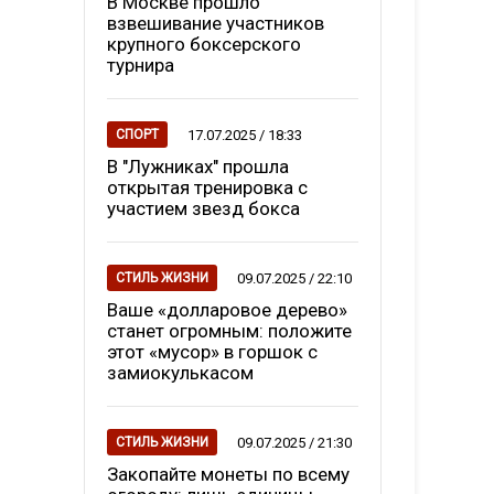
В Москве прошло
взвешивание участников
крупного боксерского
турнира
17.07.2025 / 18:33
СПОРТ
В "Лужниках" прошла
открытая тренировка с
участием звезд бокса
09.07.2025 / 22:10
СТИЛЬ ЖИЗНИ
Ваше «долларовое дерево»
станет огромным: положите
этот «мусор» в горшок с
замиокулькасом
09.07.2025 / 21:30
СТИЛЬ ЖИЗНИ
Закопайте монеты по всему