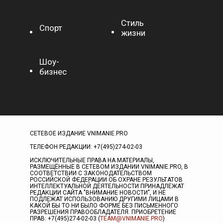
Стиль
Спорт
жизни
Шоу-
бизнес
СЕТЕВОЕ ИЗДАНИЕ VNIMANIE.PRO
ТЕЛЕФОН РЕДАКЦИИ: +7(495)274-02-03
ИСКЛЮЧИТЕЛЬНЫЕ ПРАВА НА МАТЕРИАЛЫ,
РАЗМЕЩЁННЫЕ В СЕТЕВОМ ИЗДАНИИ VNIMANIE.PRO, В
СООТВЕТСТВИИ С ЗАКОНОДАТЕЛЬСТВОМ
РОССИЙСКОЙ ФЕДЕРАЦИИ ОБ ОХРАНЕ РЕЗУЛЬТАТОВ
ИНТЕЛЛЕКТУАЛЬНОЙ ДЕЯТЕЛЬНОСТИ ПРИНАДЛЕЖАТ
РЕДАКЦИИ САЙТА "ВНИМАНИЕ НОВОСТИ", И НЕ
ПОДЛЕЖАТ ИСПОЛЬЗОВАНИЮ ДРУГИМИ ЛИЦАМИ В
КАКОЙ БЫ ТО НИ БЫЛО ФОРМЕ БЕЗ ПИСЬМЕННОГО
РАЗРЕШЕНИЯ ПРАВООБЛАДАТЕЛЯ. ПРИОБРЕТЕНИЕ
ПРАВ: +7(495)274-02-03 (
TEAM@VNIMANIE.PRO
)