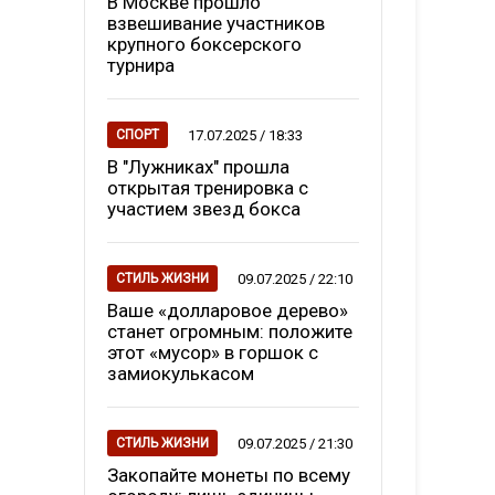
В Москве прошло
взвешивание участников
крупного боксерского
турнира
17.07.2025 / 18:33
СПОРТ
В "Лужниках" прошла
открытая тренировка с
участием звезд бокса
09.07.2025 / 22:10
СТИЛЬ ЖИЗНИ
Ваше «долларовое дерево»
станет огромным: положите
этот «мусор» в горшок с
замиокулькасом
09.07.2025 / 21:30
СТИЛЬ ЖИЗНИ
Закопайте монеты по всему