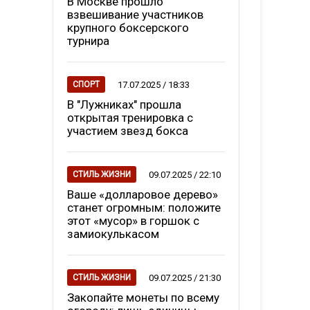
В Москве прошло
взвешивание участников
крупного боксерского
турнира
17.07.2025 / 18:33
СПОРТ
В "Лужниках" прошла
открытая тренировка с
участием звезд бокса
09.07.2025 / 22:10
СТИЛЬ ЖИЗНИ
Ваше «долларовое дерево»
станет огромным: положите
этот «мусор» в горшок с
замиокулькасом
09.07.2025 / 21:30
СТИЛЬ ЖИЗНИ
Закопайте монеты по всему