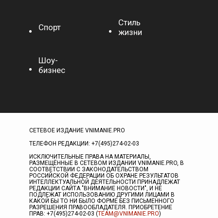
Стиль
Спорт
жизни
Шоу-
бизнес
СЕТЕВОЕ ИЗДАНИЕ VNIMANIE.PRO
ТЕЛЕФОН РЕДАКЦИИ: +7(495)274-02-03
ИСКЛЮЧИТЕЛЬНЫЕ ПРАВА НА МАТЕРИАЛЫ,
РАЗМЕЩЁННЫЕ В СЕТЕВОМ ИЗДАНИИ VNIMANIE.PRO, В
СООТВЕТСТВИИ С ЗАКОНОДАТЕЛЬСТВОМ
РОССИЙСКОЙ ФЕДЕРАЦИИ ОБ ОХРАНЕ РЕЗУЛЬТАТОВ
ИНТЕЛЛЕКТУАЛЬНОЙ ДЕЯТЕЛЬНОСТИ ПРИНАДЛЕЖАТ
РЕДАКЦИИ САЙТА "ВНИМАНИЕ НОВОСТИ", И НЕ
ПОДЛЕЖАТ ИСПОЛЬЗОВАНИЮ ДРУГИМИ ЛИЦАМИ В
КАКОЙ БЫ ТО НИ БЫЛО ФОРМЕ БЕЗ ПИСЬМЕННОГО
РАЗРЕШЕНИЯ ПРАВООБЛАДАТЕЛЯ. ПРИОБРЕТЕНИЕ
ПРАВ: +7(495)274-02-03 (
TEAM@VNIMANIE.PRO
)