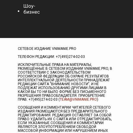
Шоу-
бизнес
СЕТЕВОЕ ИЗДАНИЕ VNIMANIE.PRO
ТЕЛЕФОН РЕДАКЦИИ: +7(495)274-02-03
ИСКЛЮЧИТЕЛЬНЫЕ ПРАВА НА МАТЕРИАЛЫ,
РАЗМЕЩЁННЫЕ В СЕТЕВОМ ИЗДАНИИ VNIMANIE.PRO, В
СООТВЕТСТВИИ С ЗАКОНОДАТЕЛЬСТВОМ
РОССИЙСКОЙ ФЕДЕРАЦИИ ОБ ОХРАНЕ РЕЗУЛЬТАТОВ
ИНТЕЛЛЕКТУАЛЬНОЙ ДЕЯТЕЛЬНОСТИ ПРИНАДЛЕЖАТ
РЕДАКЦИИ САЙТА "ВНИМАНИЕ НОВОСТИ", И НЕ
ПОДЛЕЖАТ ИСПОЛЬЗОВАНИЮ ДРУГИМИ ЛИЦАМИ В
КАКОЙ БЫ ТО НИ БЫЛО ФОРМЕ БЕЗ ПИСЬМЕННОГО
РАЗРЕШЕНИЯ ПРАВООБЛАДАТЕЛЯ. ПРИОБРЕТЕНИЕ
ПРАВ: +7(495)274-02-03 (
TEAM@VNIMANIE.PRO
)
СООБЩЕНИЯ И КОММЕНТАРИИ ЧИТАТЕЛЕЙ СЕТЕВОГО
ИЗДАНИЯ РАЗМЕЩАЮТСЯ БЕЗ ПРЕДВАРИТЕЛЬНОГО
РЕДАКТИРОВАНИЯ. РЕДАКЦИЯ ОСТАВЛЯЕТ ЗА СОБОЙ
ПРАВО УДАЛИТЬ ИХ С САЙТА ИЛИ ОТРЕДАКТИРОВАТЬ,
ЕСЛИ УКАЗАННЫЕ СООБЩЕНИЯ И КОММЕНТАРИИ
ЯВЛЯЮТСЯ ЗЛОУПОТРЕБЛЕНИЕМ СВОБОДОЙ
МАССОВОЙ ИНФОРМАЦИИ ИЛИ НАРУШЕНИЕМ ИНЫХ