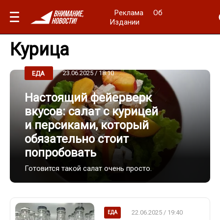
Реклама
Об
Издании
Курица
23.06.2025 / 18:10
ЕДА
Настоящий фейерверк
вкусов: салат с курицей
и персиками, который
обязательно стоит
попробовать
Готовится такой салат очень просто.
22.06.2025 / 19:40
ЕДА