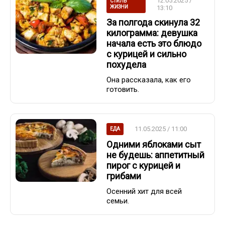
12.05.2025 /
СТИЛЬ
ЖИЗНИ
13:10
За полгода скинула 32
килограмма: девушка
начала есть это блюдо
с курицей и сильно
похудела
Она рассказала, как его
готовить.
11.05.2025 / 11:00
ЕДА
Одними яблоками сыт
не будешь: аппетитный
пирог с курицей и
грибами
Осенний хит для всей
семьи.