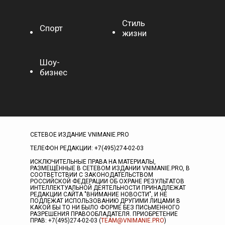
Стиль
Спорт
жизни
Шоу-
бизнес
СЕТЕВОЕ ИЗДАНИЕ VNIMANIE.PRO
ТЕЛЕФОН РЕДАКЦИИ: +7(495)274-02-03
ИСКЛЮЧИТЕЛЬНЫЕ ПРАВА НА МАТЕРИАЛЫ,
РАЗМЕЩЁННЫЕ В СЕТЕВОМ ИЗДАНИИ VNIMANIE.PRO, В
СООТВЕТСТВИИ С ЗАКОНОДАТЕЛЬСТВОМ
РОССИЙСКОЙ ФЕДЕРАЦИИ ОБ ОХРАНЕ РЕЗУЛЬТАТОВ
ИНТЕЛЛЕКТУАЛЬНОЙ ДЕЯТЕЛЬНОСТИ ПРИНАДЛЕЖАТ
РЕДАКЦИИ САЙТА "ВНИМАНИЕ НОВОСТИ", И НЕ
ПОДЛЕЖАТ ИСПОЛЬЗОВАНИЮ ДРУГИМИ ЛИЦАМИ В
КАКОЙ БЫ ТО НИ БЫЛО ФОРМЕ БЕЗ ПИСЬМЕННОГО
РАЗРЕШЕНИЯ ПРАВООБЛАДАТЕЛЯ. ПРИОБРЕТЕНИЕ
ПРАВ: +7(495)274-02-03 (
TEAM@VNIMANIE.PRO
)