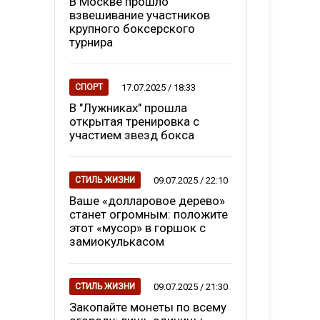
В Москве прошло
взвешивание участников
крупного боксерского
турнира
17.07.2025 / 18:33
СПОРТ
В "Лужниках" прошла
открытая тренировка с
участием звезд бокса
09.07.2025 / 22:10
СТИЛЬ ЖИЗНИ
Ваше «долларовое дерево»
станет огромным: положите
этот «мусор» в горшок с
замиокулькасом
09.07.2025 / 21:30
СТИЛЬ ЖИЗНИ
Закопайте монеты по всему