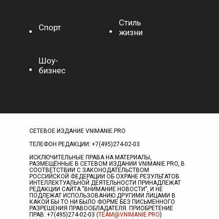
Стиль
Спорт
жизни
Шоу-
бизнес
СЕТЕВОЕ ИЗДАНИЕ VNIMANIE.PRO
ТЕЛЕФОН РЕДАКЦИИ: +7(495)274-02-03
ИСКЛЮЧИТЕЛЬНЫЕ ПРАВА НА МАТЕРИАЛЫ,
РАЗМЕЩЁННЫЕ В СЕТЕВОМ ИЗДАНИИ VNIMANIE.PRO, В
СООТВЕТСТВИИ С ЗАКОНОДАТЕЛЬСТВОМ
РОССИЙСКОЙ ФЕДЕРАЦИИ ОБ ОХРАНЕ РЕЗУЛЬТАТОВ
ИНТЕЛЛЕКТУАЛЬНОЙ ДЕЯТЕЛЬНОСТИ ПРИНАДЛЕЖАТ
РЕДАКЦИИ САЙТА "ВНИМАНИЕ НОВОСТИ", И НЕ
ПОДЛЕЖАТ ИСПОЛЬЗОВАНИЮ ДРУГИМИ ЛИЦАМИ В
КАКОЙ БЫ ТО НИ БЫЛО ФОРМЕ БЕЗ ПИСЬМЕННОГО
РАЗРЕШЕНИЯ ПРАВООБЛАДАТЕЛЯ. ПРИОБРЕТЕНИЕ
ПРАВ: +7(495)274-02-03 (
TEAM@VNIMANIE.PRO
)