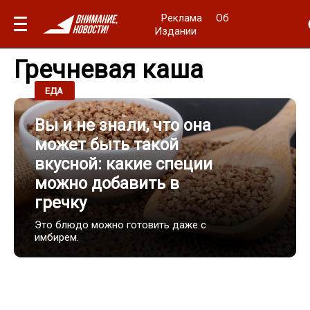
Реклама
Об
Издании
Гречневая каша
14.05.2025 / 07:10
ЕДА
Вы и не знали, что она
может быть такой
вкусной: какие специи
можно добавить в
гречку
Это блюдо можно готовить даже с
имбирем.