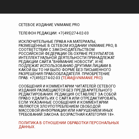
СЕТЕВОЕ ИЗДАНИЕ VNIMANIE.PRO
ТЕЛЕФОН РЕДАКЦИИ: +7(495)274-02-03
ИСКЛЮЧИТЕЛЬНЫЕ ПРАВА НА МАТЕРИАЛЫ,
РАЗМЕЩЁННЫЕ В СЕТЕВОМ ИЗДАНИИ VNIMANIE.PRO, В
СООТВЕТСТВИИ С ЗАКОНОДАТЕЛЬСТВОМ
РОССИЙСКОЙ ФЕДЕРАЦИИ ОБ ОХРАНЕ РЕЗУЛЬТАТОВ
ИНТЕЛЛЕКТУАЛЬНОЙ ДЕЯТЕЛЬНОСТИ ПРИНАДЛЕЖАТ
РЕДАКЦИИ САЙТА "ВНИМАНИЕ НОВОСТИ", И НЕ
ПОДЛЕЖАТ ИСПОЛЬЗОВАНИЮ ДРУГИМИ ЛИЦАМИ В
КАКОЙ БЫ ТО НИ БЫЛО ФОРМЕ БЕЗ ПИСЬМЕННОГО
РАЗРЕШЕНИЯ ПРАВООБЛАДАТЕЛЯ. ПРИОБРЕТЕНИЕ
ПРАВ: +7(495)274-02-03 (
TEAM@VNIMANIE.PRO
)
СООБЩЕНИЯ И КОММЕНТАРИИ ЧИТАТЕЛЕЙ СЕТЕВОГО
ИЗДАНИЯ РАЗМЕЩАЮТСЯ БЕЗ ПРЕДВАРИТЕЛЬНОГО
РЕДАКТИРОВАНИЯ. РЕДАКЦИЯ ОСТАВЛЯЕТ ЗА СОБОЙ
ПРАВО УДАЛИТЬ ИХ С САЙТА ИЛИ ОТРЕДАКТИРОВАТЬ,
ЕСЛИ УКАЗАННЫЕ СООБЩЕНИЯ И КОММЕНТАРИИ
ЯВЛЯЮТСЯ ЗЛОУПОТРЕБЛЕНИЕМ СВОБОДОЙ
МАССОВОЙ ИНФОРМАЦИИ ИЛИ НАРУШЕНИЕМ ИНЫХ
ТРЕБОВАНИЙ ЗАКОНА. ВОЗРАСТНАЯ КАТЕГОРИЯ 18+.
ПОЛИТИКА В ОТНОШЕНИИ ОБРАБОТКИ ПЕРСОНАЛЬНЫХ
ДАННЫХ
.