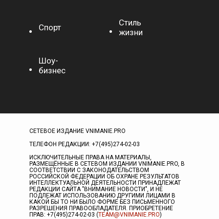
Стиль
Спорт
жизни
Шоу-
бизнес
СЕТЕВОЕ ИЗДАНИЕ VNIMANIE.PRO
ТЕЛЕФОН РЕДАКЦИИ: +7(495)274-02-03
ИСКЛЮЧИТЕЛЬНЫЕ ПРАВА НА МАТЕРИАЛЫ,
РАЗМЕЩЁННЫЕ В СЕТЕВОМ ИЗДАНИИ VNIMANIE.PRO, В
СООТВЕТСТВИИ С ЗАКОНОДАТЕЛЬСТВОМ
РОССИЙСКОЙ ФЕДЕРАЦИИ ОБ ОХРАНЕ РЕЗУЛЬТАТОВ
ИНТЕЛЛЕКТУАЛЬНОЙ ДЕЯТЕЛЬНОСТИ ПРИНАДЛЕЖАТ
РЕДАКЦИИ САЙТА "ВНИМАНИЕ НОВОСТИ", И НЕ
ПОДЛЕЖАТ ИСПОЛЬЗОВАНИЮ ДРУГИМИ ЛИЦАМИ В
КАКОЙ БЫ ТО НИ БЫЛО ФОРМЕ БЕЗ ПИСЬМЕННОГО
РАЗРЕШЕНИЯ ПРАВООБЛАДАТЕЛЯ. ПРИОБРЕТЕНИЕ
ПРАВ: +7(495)274-02-03 (
TEAM@VNIMANIE.PRO
)