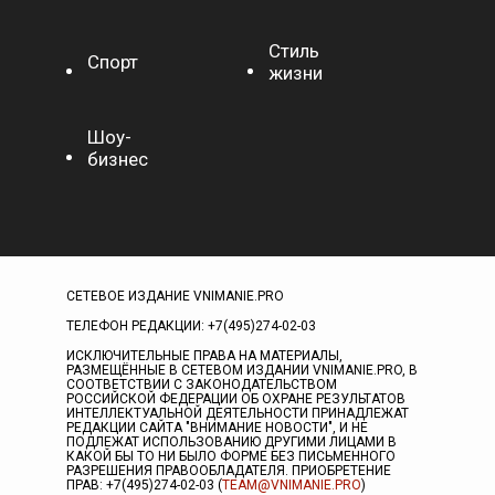
Стиль
Спорт
жизни
Шоу-
бизнес
СЕТЕВОЕ ИЗДАНИЕ VNIMANIE.PRO
ТЕЛЕФОН РЕДАКЦИИ: +7(495)274-02-03
ИСКЛЮЧИТЕЛЬНЫЕ ПРАВА НА МАТЕРИАЛЫ,
РАЗМЕЩЁННЫЕ В СЕТЕВОМ ИЗДАНИИ VNIMANIE.PRO, В
СООТВЕТСТВИИ С ЗАКОНОДАТЕЛЬСТВОМ
РОССИЙСКОЙ ФЕДЕРАЦИИ ОБ ОХРАНЕ РЕЗУЛЬТАТОВ
ИНТЕЛЛЕКТУАЛЬНОЙ ДЕЯТЕЛЬНОСТИ ПРИНАДЛЕЖАТ
РЕДАКЦИИ САЙТА "ВНИМАНИЕ НОВОСТИ", И НЕ
ПОДЛЕЖАТ ИСПОЛЬЗОВАНИЮ ДРУГИМИ ЛИЦАМИ В
КАКОЙ БЫ ТО НИ БЫЛО ФОРМЕ БЕЗ ПИСЬМЕННОГО
РАЗРЕШЕНИЯ ПРАВООБЛАДАТЕЛЯ. ПРИОБРЕТЕНИЕ
ПРАВ: +7(495)274-02-03 (
TEAM@VNIMANIE.PRO
)