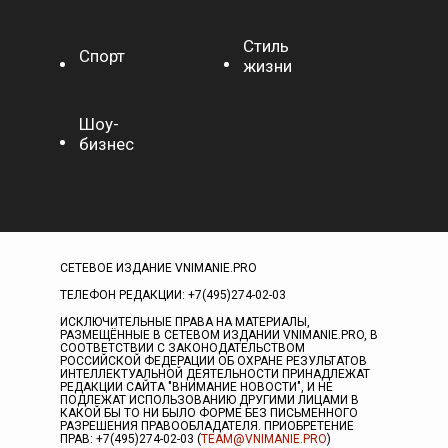
Стиль
Спорт
жизни
Шоу-
бизнес
СЕТЕВОЕ ИЗДАНИЕ VNIMANIE.PRO
ТЕЛЕФОН РЕДАКЦИИ: +7(495)274-02-03
ИСКЛЮЧИТЕЛЬНЫЕ ПРАВА НА МАТЕРИАЛЫ,
РАЗМЕЩЁННЫЕ В СЕТЕВОМ ИЗДАНИИ VNIMANIE.PRO, В
СООТВЕТСТВИИ С ЗАКОНОДАТЕЛЬСТВОМ
РОССИЙСКОЙ ФЕДЕРАЦИИ ОБ ОХРАНЕ РЕЗУЛЬТАТОВ
ИНТЕЛЛЕКТУАЛЬНОЙ ДЕЯТЕЛЬНОСТИ ПРИНАДЛЕЖАТ
РЕДАКЦИИ САЙТА "ВНИМАНИЕ НОВОСТИ", И НЕ
ПОДЛЕЖАТ ИСПОЛЬЗОВАНИЮ ДРУГИМИ ЛИЦАМИ В
КАКОЙ БЫ ТО НИ БЫЛО ФОРМЕ БЕЗ ПИСЬМЕННОГО
РАЗРЕШЕНИЯ ПРАВООБЛАДАТЕЛЯ. ПРИОБРЕТЕНИЕ
ПРАВ: +7(495)274-02-03 (
TEAM@VNIMANIE.PRO
)