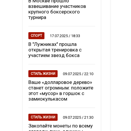
В Москве прошло
взвешивание участников
крупного боксерского
турнира
17.07.2025 / 18:33
СПОРТ
В "Лужниках" прошла
открытая тренировка с
участием звезд бокса
09.07.2025 / 22:10
СТИЛЬ ЖИЗНИ
Ваше «долларовое дерево»
станет огромным: положите
этот «мусор» в горшок с
замиокулькасом
09.07.2025 / 21:30
СТИЛЬ ЖИЗНИ
Закопайте монеты по всему