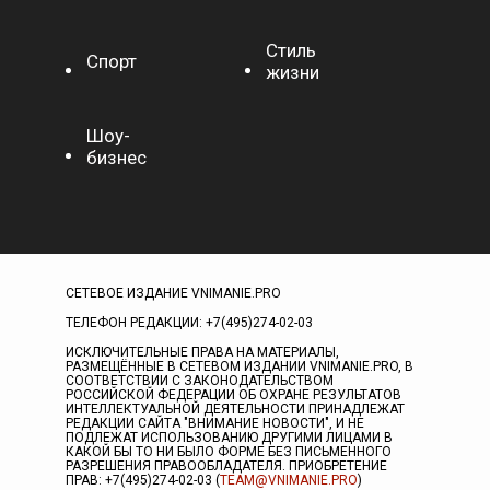
Стиль
Спорт
жизни
Шоу-
бизнес
СЕТЕВОЕ ИЗДАНИЕ VNIMANIE.PRO
ТЕЛЕФОН РЕДАКЦИИ: +7(495)274-02-03
ИСКЛЮЧИТЕЛЬНЫЕ ПРАВА НА МАТЕРИАЛЫ,
РАЗМЕЩЁННЫЕ В СЕТЕВОМ ИЗДАНИИ VNIMANIE.PRO, В
СООТВЕТСТВИИ С ЗАКОНОДАТЕЛЬСТВОМ
РОССИЙСКОЙ ФЕДЕРАЦИИ ОБ ОХРАНЕ РЕЗУЛЬТАТОВ
ИНТЕЛЛЕКТУАЛЬНОЙ ДЕЯТЕЛЬНОСТИ ПРИНАДЛЕЖАТ
РЕДАКЦИИ САЙТА "ВНИМАНИЕ НОВОСТИ", И НЕ
ПОДЛЕЖАТ ИСПОЛЬЗОВАНИЮ ДРУГИМИ ЛИЦАМИ В
КАКОЙ БЫ ТО НИ БЫЛО ФОРМЕ БЕЗ ПИСЬМЕННОГО
РАЗРЕШЕНИЯ ПРАВООБЛАДАТЕЛЯ. ПРИОБРЕТЕНИЕ
ПРАВ: +7(495)274-02-03 (
TEAM@VNIMANIE.PRO
)