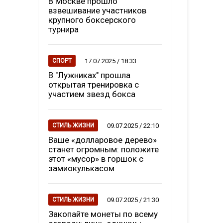
В Москве прошло
взвешивание участников
крупного боксерского
турнира
17.07.2025 / 18:33
СПОРТ
В "Лужниках" прошла
открытая тренировка с
участием звезд бокса
09.07.2025 / 22:10
СТИЛЬ ЖИЗНИ
Ваше «долларовое дерево»
станет огромным: положите
этот «мусор» в горшок с
замиокулькасом
09.07.2025 / 21:30
СТИЛЬ ЖИЗНИ
Закопайте монеты по всему