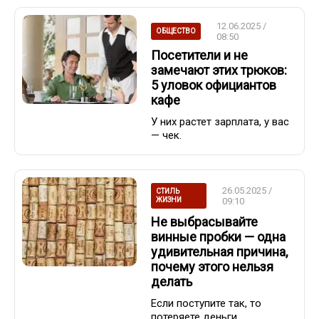
12.06.2025 /
ОБЩЕСТВО
08:50
Посетители и не
замечают этих трюков:
5 уловок официантов
кафе
У них растет зарплата, у вас
— чек.
26.05.2025 /
СТИЛЬ
ЖИЗНИ
09:10
Не выбрасывайте
винные пробки — одна
удивительная причина,
почему этого нельзя
делать
Если поступите так, то
потеряете деньги.