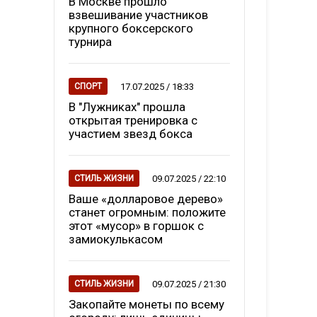
В Москве прошло
взвешивание участников
крупного боксерского
турнира
17.07.2025 / 18:33
СПОРТ
В "Лужниках" прошла
открытая тренировка с
участием звезд бокса
09.07.2025 / 22:10
СТИЛЬ ЖИЗНИ
Ваше «долларовое дерево»
станет огромным: положите
этот «мусор» в горшок с
замиокулькасом
09.07.2025 / 21:30
СТИЛЬ ЖИЗНИ
Закопайте монеты по всему