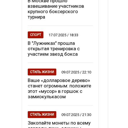
В Москве прошло
взвешивание участников
крупного боксерского
турнира
17.07.2025 / 18:33
СПОРТ
В "Лужниках" прошла
открытая тренировка с
участием звезд бокса
09.07.2025 / 22:10
СТИЛЬ ЖИЗНИ
Ваше «долларовое дерево»
станет огромным: положите
этот «мусор» в горшок с
замиокулькасом
09.07.2025 / 21:30
СТИЛЬ ЖИЗНИ
Закопайте монеты по всему