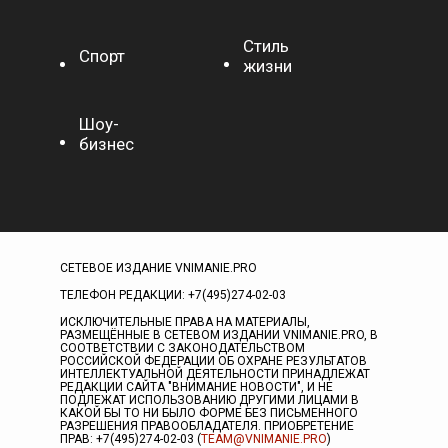
Стиль
Спорт
жизни
Шоу-
бизнес
СЕТЕВОЕ ИЗДАНИЕ VNIMANIE.PRO
ТЕЛЕФОН РЕДАКЦИИ: +7(495)274-02-03
ИСКЛЮЧИТЕЛЬНЫЕ ПРАВА НА МАТЕРИАЛЫ,
РАЗМЕЩЁННЫЕ В СЕТЕВОМ ИЗДАНИИ VNIMANIE.PRO, В
СООТВЕТСТВИИ С ЗАКОНОДАТЕЛЬСТВОМ
РОССИЙСКОЙ ФЕДЕРАЦИИ ОБ ОХРАНЕ РЕЗУЛЬТАТОВ
ИНТЕЛЛЕКТУАЛЬНОЙ ДЕЯТЕЛЬНОСТИ ПРИНАДЛЕЖАТ
РЕДАКЦИИ САЙТА "ВНИМАНИЕ НОВОСТИ", И НЕ
ПОДЛЕЖАТ ИСПОЛЬЗОВАНИЮ ДРУГИМИ ЛИЦАМИ В
КАКОЙ БЫ ТО НИ БЫЛО ФОРМЕ БЕЗ ПИСЬМЕННОГО
РАЗРЕШЕНИЯ ПРАВООБЛАДАТЕЛЯ. ПРИОБРЕТЕНИЕ
ПРАВ: +7(495)274-02-03 (
TEAM@VNIMANIE.PRO
)