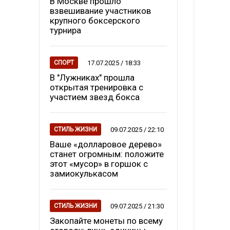
В Москве прошло
взвешивание участников
крупного боксерского
турнира
17.07.2025 / 18:33
СПОРТ
В "Лужниках" прошла
открытая тренировка с
участием звезд бокса
09.07.2025 / 22:10
СТИЛЬ ЖИЗНИ
Ваше «долларовое дерево»
станет огромным: положите
этот «мусор» в горшок с
замиокулькасом
09.07.2025 / 21:30
СТИЛЬ ЖИЗНИ
Закопайте монеты по всему