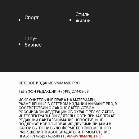
Стиль
Спорт
жизни
Шоу-
бизнес
СЕТЕВОЕ ИЗДАНИЕ VNIMANIE.PRO
ТЕЛЕФОН РЕДАКЦИИ: +7(495)274-02-03
ИСКЛЮЧИТЕЛЬНЫЕ ПРАВА НА МАТЕРИАЛЫ,
РАЗМЕЩЁННЫЕ В СЕТЕВОМ ИЗДАНИИ VNIMANIE.PRO, В
СООТВЕТСТВИИ С ЗАКОНОДАТЕЛЬСТВОМ
РОССИЙСКОЙ ФЕДЕРАЦИИ ОБ ОХРАНЕ РЕЗУЛЬТАТОВ
ИНТЕЛЛЕКТУАЛЬНОЙ ДЕЯТЕЛЬНОСТИ ПРИНАДЛЕЖАТ
РЕДАКЦИИ САЙТА "ВНИМАНИЕ НОВОСТИ", И НЕ
ПОДЛЕЖАТ ИСПОЛЬЗОВАНИЮ ДРУГИМИ ЛИЦАМИ В
КАКОЙ БЫ ТО НИ БЫЛО ФОРМЕ БЕЗ ПИСЬМЕННОГО
РАЗРЕШЕНИЯ ПРАВООБЛАДАТЕЛЯ. ПРИОБРЕТЕНИЕ
ПРАВ: +7(495)274-02-03 (
TEAM@VNIMANIE.PRO
)