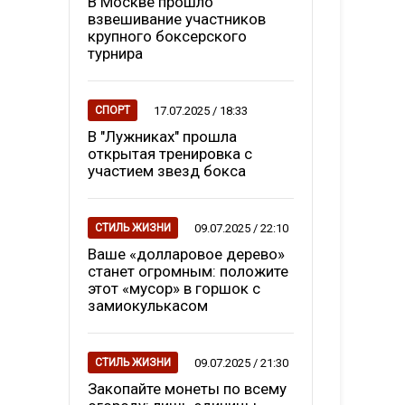
В Москве прошло
взвешивание участников
крупного боксерского
турнира
17.07.2025 / 18:33
СПОРТ
В "Лужниках" прошла
открытая тренировка с
участием звезд бокса
09.07.2025 / 22:10
СТИЛЬ ЖИЗНИ
Ваше «долларовое дерево»
станет огромным: положите
этот «мусор» в горшок с
замиокулькасом
09.07.2025 / 21:30
СТИЛЬ ЖИЗНИ
Закопайте монеты по всему