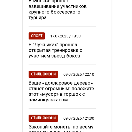
В Москве прошло
взвешивание участников
крупного боксерского
турнира
17.07.2025 / 18:33
СПОРТ
В "Лужниках" прошла
открытая тренировка с
участием звезд бокса
09.07.2025 / 22:10
СТИЛЬ ЖИЗНИ
Ваше «долларовое дерево»
станет огромным: положите
этот «мусор» в горшок с
замиокулькасом
09.07.2025 / 21:30
СТИЛЬ ЖИЗНИ
Закопайте монеты по всему