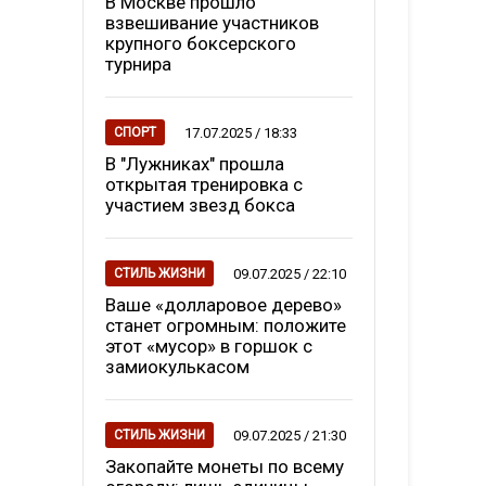
В Москве прошло
взвешивание участников
крупного боксерского
турнира
17.07.2025 / 18:33
СПОРТ
В "Лужниках" прошла
открытая тренировка с
участием звезд бокса
09.07.2025 / 22:10
СТИЛЬ ЖИЗНИ
Ваше «долларовое дерево»
станет огромным: положите
этот «мусор» в горшок с
замиокулькасом
09.07.2025 / 21:30
СТИЛЬ ЖИЗНИ
Закопайте монеты по всему