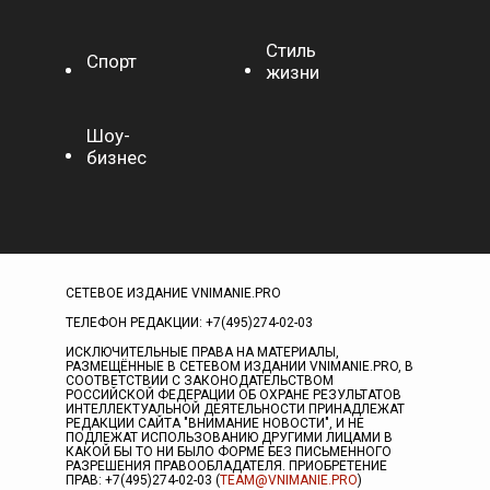
Стиль
Спорт
жизни
Шоу-
бизнес
СЕТЕВОЕ ИЗДАНИЕ VNIMANIE.PRO
ТЕЛЕФОН РЕДАКЦИИ: +7(495)274-02-03
ИСКЛЮЧИТЕЛЬНЫЕ ПРАВА НА МАТЕРИАЛЫ,
РАЗМЕЩЁННЫЕ В СЕТЕВОМ ИЗДАНИИ VNIMANIE.PRO, В
СООТВЕТСТВИИ С ЗАКОНОДАТЕЛЬСТВОМ
РОССИЙСКОЙ ФЕДЕРАЦИИ ОБ ОХРАНЕ РЕЗУЛЬТАТОВ
ИНТЕЛЛЕКТУАЛЬНОЙ ДЕЯТЕЛЬНОСТИ ПРИНАДЛЕЖАТ
РЕДАКЦИИ САЙТА "ВНИМАНИЕ НОВОСТИ", И НЕ
ПОДЛЕЖАТ ИСПОЛЬЗОВАНИЮ ДРУГИМИ ЛИЦАМИ В
КАКОЙ БЫ ТО НИ БЫЛО ФОРМЕ БЕЗ ПИСЬМЕННОГО
РАЗРЕШЕНИЯ ПРАВООБЛАДАТЕЛЯ. ПРИОБРЕТЕНИЕ
ПРАВ: +7(495)274-02-03 (
TEAM@VNIMANIE.PRO
)