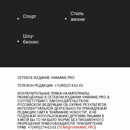
Стиль
Спорт
жизни
Шоу-
бизнес
СЕТЕВОЕ ИЗДАНИЕ VNIMANIE.PRO
ТЕЛЕФОН РЕДАКЦИИ: +7(495)274-02-03
ИСКЛЮЧИТЕЛЬНЫЕ ПРАВА НА МАТЕРИАЛЫ,
РАЗМЕЩЁННЫЕ В СЕТЕВОМ ИЗДАНИИ VNIMANIE.PRO, В
СООТВЕТСТВИИ С ЗАКОНОДАТЕЛЬСТВОМ
РОССИЙСКОЙ ФЕДЕРАЦИИ ОБ ОХРАНЕ РЕЗУЛЬТАТОВ
ИНТЕЛЛЕКТУАЛЬНОЙ ДЕЯТЕЛЬНОСТИ ПРИНАДЛЕЖАТ
РЕДАКЦИИ САЙТА "ВНИМАНИЕ НОВОСТИ", И НЕ
ПОДЛЕЖАТ ИСПОЛЬЗОВАНИЮ ДРУГИМИ ЛИЦАМИ В
КАКОЙ БЫ ТО НИ БЫЛО ФОРМЕ БЕЗ ПИСЬМЕННОГО
РАЗРЕШЕНИЯ ПРАВООБЛАДАТЕЛЯ. ПРИОБРЕТЕНИЕ
ПРАВ: +7(495)274-02-03 (
TEAM@VNIMANIE.PRO
)