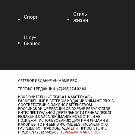
Стиль
Спорт
жизни
Шоу-
бизнес
СЕТЕВОЕ ИЗДАНИЕ VNIMANIE.PRO
ТЕЛЕФОН РЕДАКЦИИ: +7(495)274-02-03
ИСКЛЮЧИТЕЛЬНЫЕ ПРАВА НА МАТЕРИАЛЫ,
РАЗМЕЩЁННЫЕ В СЕТЕВОМ ИЗДАНИИ VNIMANIE.PRO, В
СООТВЕТСТВИИ С ЗАКОНОДАТЕЛЬСТВОМ
РОССИЙСКОЙ ФЕДЕРАЦИИ ОБ ОХРАНЕ РЕЗУЛЬТАТОВ
ИНТЕЛЛЕКТУАЛЬНОЙ ДЕЯТЕЛЬНОСТИ ПРИНАДЛЕЖАТ
РЕДАКЦИИ САЙТА "ВНИМАНИЕ НОВОСТИ", И НЕ
ПОДЛЕЖАТ ИСПОЛЬЗОВАНИЮ ДРУГИМИ ЛИЦАМИ В
КАКОЙ БЫ ТО НИ БЫЛО ФОРМЕ БЕЗ ПИСЬМЕННОГО
РАЗРЕШЕНИЯ ПРАВООБЛАДАТЕЛЯ. ПРИОБРЕТЕНИЕ
ПРАВ: +7(495)274-02-03 (
TEAM@VNIMANIE.PRO
)