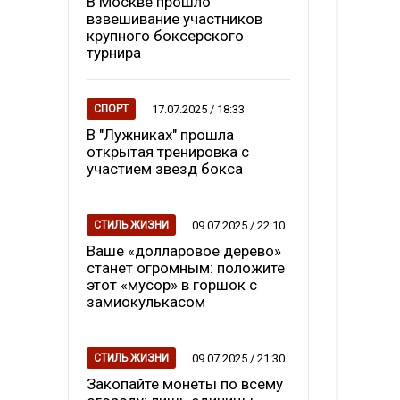
В Москве прошло
взвешивание участников
крупного боксерского
турнира
17.07.2025 / 18:33
СПОРТ
В "Лужниках" прошла
открытая тренировка с
участием звезд бокса
09.07.2025 / 22:10
СТИЛЬ ЖИЗНИ
Ваше «долларовое дерево»
станет огромным: положите
этот «мусор» в горшок с
замиокулькасом
09.07.2025 / 21:30
СТИЛЬ ЖИЗНИ
Закопайте монеты по всему