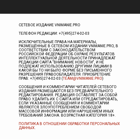
СЕТЕВОЕ ИЗДАНИЕ VNIMANIE.PRO
ТЕЛЕФОН РЕДАКЦИИ: +7(495)274-02-03
ИСКЛЮЧИТЕЛЬНЫЕ ПРАВА НА МАТЕРИАЛЫ,
РАЗМЕЩЁННЫЕ В СЕТЕВОМ ИЗДАНИИ VNIMANIE.PRO, В
СООТВЕТСТВИИ С ЗАКОНОДАТЕЛЬСТВОМ
РОССИЙСКОЙ ФЕДЕРАЦИИ ОБ ОХРАНЕ РЕЗУЛЬТАТОВ
ИНТЕЛЛЕКТУАЛЬНОЙ ДЕЯТЕЛЬНОСТИ ПРИНАДЛЕЖАТ
РЕДАКЦИИ САЙТА "ВНИМАНИЕ НОВОСТИ", И НЕ
ПОДЛЕЖАТ ИСПОЛЬЗОВАНИЮ ДРУГИМИ ЛИЦАМИ В
КАКОЙ БЫ ТО НИ БЫЛО ФОРМЕ БЕЗ ПИСЬМЕННОГО
РАЗРЕШЕНИЯ ПРАВООБЛАДАТЕЛЯ. ПРИОБРЕТЕНИЕ
ПРАВ: +7(495)274-02-03 (
TEAM@VNIMANIE.PRO
)
СООБЩЕНИЯ И КОММЕНТАРИИ ЧИТАТЕЛЕЙ СЕТЕВОГО
ИЗДАНИЯ РАЗМЕЩАЮТСЯ БЕЗ ПРЕДВАРИТЕЛЬНОГО
РЕДАКТИРОВАНИЯ. РЕДАКЦИЯ ОСТАВЛЯЕТ ЗА СОБОЙ
ПРАВО УДАЛИТЬ ИХ С САЙТА ИЛИ ОТРЕДАКТИРОВАТЬ,
ЕСЛИ УКАЗАННЫЕ СООБЩЕНИЯ И КОММЕНТАРИИ
ЯВЛЯЮТСЯ ЗЛОУПОТРЕБЛЕНИЕМ СВОБОДОЙ
МАССОВОЙ ИНФОРМАЦИИ ИЛИ НАРУШЕНИЕМ ИНЫХ
ТРЕБОВАНИЙ ЗАКОНА. ВОЗРАСТНАЯ КАТЕГОРИЯ 18+.
ПОЛИТИКА В ОТНОШЕНИИ ОБРАБОТКИ ПЕРСОНАЛЬНЫХ
ДАННЫХ
.