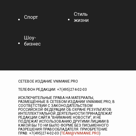
Стиль
Спорт
жизни
Шоу-
бизнес
СЕТЕВОЕ ИЗДАНИЕ VNIMANIE.PRO
ТЕЛЕФОН РЕДАКЦИИ: +7(495)274-02-03
ИСКЛЮЧИТЕЛЬНЫЕ ПРАВА НА МАТЕРИАЛЫ,
РАЗМЕЩЁННЫЕ В СЕТЕВОМ ИЗДАНИИ VNIMANIE.PRO, В
СООТВЕТСТВИИ С ЗАКОНОДАТЕЛЬСТВОМ
РОССИЙСКОЙ ФЕДЕРАЦИИ ОБ ОХРАНЕ РЕЗУЛЬТАТОВ
ИНТЕЛЛЕКТУАЛЬНОЙ ДЕЯТЕЛЬНОСТИ ПРИНАДЛЕЖАТ
РЕДАКЦИИ САЙТА "ВНИМАНИЕ НОВОСТИ", И НЕ
ПОДЛЕЖАТ ИСПОЛЬЗОВАНИЮ ДРУГИМИ ЛИЦАМИ В
КАКОЙ БЫ ТО НИ БЫЛО ФОРМЕ БЕЗ ПИСЬМЕННОГО
РАЗРЕШЕНИЯ ПРАВООБЛАДАТЕЛЯ. ПРИОБРЕТЕНИЕ
ПРАВ: +7(495)274-02-03 (
TEAM@VNIMANIE.PRO
)