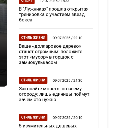
17.07.2025 / 18:33
СПОРТ
В "Лужниках" прошла открытая
тренировка с участием звезд
бокса
09.07.2025 / 22:10
СТИЛЬ ЖИЗНИ
Ваше «долларовое дерево»
станет огромным: положите
этот «мусор» в горшок с
замиокулькасом
09.07.2025 / 21:30
СТИЛЬ ЖИЗНИ
Закопайте монеты по всему
огороду: лишь единицы поймут,
зачем это нужно
09.07.2025 / 20:10
СТИЛЬ ЖИЗНИ
5 изумительных дешевых