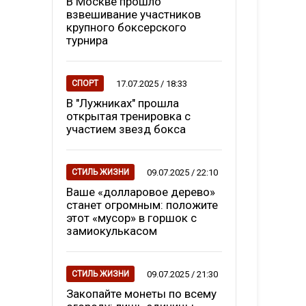
В Москве прошло
взвешивание участников
крупного боксерского
турнира
17.07.2025 / 18:33
СПОРТ
В "Лужниках" прошла
открытая тренировка с
участием звезд бокса
09.07.2025 / 22:10
СТИЛЬ ЖИЗНИ
Ваше «долларовое дерево»
станет огромным: положите
этот «мусор» в горшок с
замиокулькасом
09.07.2025 / 21:30
СТИЛЬ ЖИЗНИ
Закопайте монеты по всему