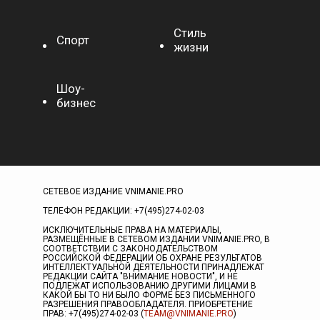
Стиль
Спорт
жизни
Шоу-
бизнес
СЕТЕВОЕ ИЗДАНИЕ VNIMANIE.PRO
ТЕЛЕФОН РЕДАКЦИИ: +7(495)274-02-03
ИСКЛЮЧИТЕЛЬНЫЕ ПРАВА НА МАТЕРИАЛЫ,
РАЗМЕЩЁННЫЕ В СЕТЕВОМ ИЗДАНИИ VNIMANIE.PRO, В
СООТВЕТСТВИИ С ЗАКОНОДАТЕЛЬСТВОМ
РОССИЙСКОЙ ФЕДЕРАЦИИ ОБ ОХРАНЕ РЕЗУЛЬТАТОВ
ИНТЕЛЛЕКТУАЛЬНОЙ ДЕЯТЕЛЬНОСТИ ПРИНАДЛЕЖАТ
РЕДАКЦИИ САЙТА "ВНИМАНИЕ НОВОСТИ", И НЕ
ПОДЛЕЖАТ ИСПОЛЬЗОВАНИЮ ДРУГИМИ ЛИЦАМИ В
КАКОЙ БЫ ТО НИ БЫЛО ФОРМЕ БЕЗ ПИСЬМЕННОГО
РАЗРЕШЕНИЯ ПРАВООБЛАДАТЕЛЯ. ПРИОБРЕТЕНИЕ
ПРАВ: +7(495)274-02-03 (
TEAM@VNIMANIE.PRO
)