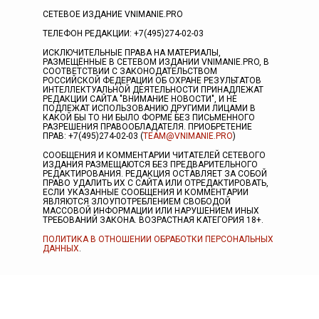
СЕТЕВОЕ ИЗДАНИЕ VNIMANIE.PRO
ТЕЛЕФОН РЕДАКЦИИ: +7(495)274-02-03
ИСКЛЮЧИТЕЛЬНЫЕ ПРАВА НА МАТЕРИАЛЫ,
РАЗМЕЩЁННЫЕ В СЕТЕВОМ ИЗДАНИИ VNIMANIE.PRO, В
СООТВЕТСТВИИ С ЗАКОНОДАТЕЛЬСТВОМ
РОССИЙСКОЙ ФЕДЕРАЦИИ ОБ ОХРАНЕ РЕЗУЛЬТАТОВ
ИНТЕЛЛЕКТУАЛЬНОЙ ДЕЯТЕЛЬНОСТИ ПРИНАДЛЕЖАТ
РЕДАКЦИИ САЙТА "ВНИМАНИЕ НОВОСТИ", И НЕ
ПОДЛЕЖАТ ИСПОЛЬЗОВАНИЮ ДРУГИМИ ЛИЦАМИ В
КАКОЙ БЫ ТО НИ БЫЛО ФОРМЕ БЕЗ ПИСЬМЕННОГО
РАЗРЕШЕНИЯ ПРАВООБЛАДАТЕЛЯ. ПРИОБРЕТЕНИЕ
ПРАВ: +7(495)274-02-03 (
TEAM@VNIMANIE.PRO
)
СООБЩЕНИЯ И КОММЕНТАРИИ ЧИТАТЕЛЕЙ СЕТЕВОГО
ИЗДАНИЯ РАЗМЕЩАЮТСЯ БЕЗ ПРЕДВАРИТЕЛЬНОГО
РЕДАКТИРОВАНИЯ. РЕДАКЦИЯ ОСТАВЛЯЕТ ЗА СОБОЙ
ПРАВО УДАЛИТЬ ИХ С САЙТА ИЛИ ОТРЕДАКТИРОВАТЬ,
ЕСЛИ УКАЗАННЫЕ СООБЩЕНИЯ И КОММЕНТАРИИ
ЯВЛЯЮТСЯ ЗЛОУПОТРЕБЛЕНИЕМ СВОБОДОЙ
МАССОВОЙ ИНФОРМАЦИИ ИЛИ НАРУШЕНИЕМ ИНЫХ
ТРЕБОВАНИЙ ЗАКОНА. ВОЗРАСТНАЯ КАТЕГОРИЯ 18+.
ПОЛИТИКА В ОТНОШЕНИИ ОБРАБОТКИ ПЕРСОНАЛЬНЫХ
ДАННЫХ
.