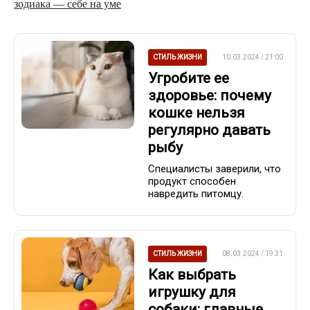
зодиака — себе на уме
СТИЛЬ ЖИЗНИ
10.03.2024 / 21:00
Угробите ее
здоровье: почему
кошке нельзя
регулярно давать
рыбу
Специалисты заверили, что
продукт способен
навредить питомцу.
СТИЛЬ ЖИЗНИ
08.03.2024 / 19:31
Как выбрать
игрушку для
собаки: главные