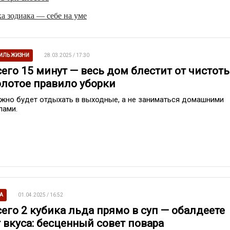
а зодиака — себе на уме
ИЛЬ ЖИЗНИ
28.03.2025 / 17:30
сего 15 минут — весь дом блестит от чистоты
олотое правило уборки
жно будет отдыхать в выходные, а не заниматься домашними
лами.
А
01.04.2025 / 16:52
сего 2 кубика льда прямо в суп — обалдеете
т вкуса: бесценный совет повара