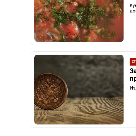
Ку
до
СТ
З
п
Из