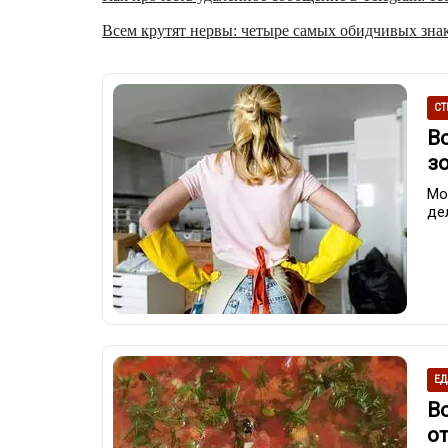
Всем крутят нервы: четыре самых обидчивых знак
СТ
В
з
Мо
де
ЕД
В
о