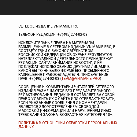
СЕТЕВОЕ ИЗДАНИЕ VNIMANIE.PRO
ТЕЛЕФОН РЕДАКЦИИ: +7(495)274-02-03
ИСКЛЮЧИТЕЛЬНЫЕ ПРАВА НА МАТЕРИАЛЫ,
РАЗМЕЩЁННЫЕ В СЕТЕВОМ ИЗДАНИИ VNIMANIE.PRO, В
СООТВЕТСТВИИ С ЗАКОНОДАТЕЛЬСТВОМ
РОССИЙСКОЙ ФЕДЕРАЦИИ ОБ ОХРАНЕ РЕЗУЛЬТАТОВ
ИНТЕЛЛЕКТУАЛЬНОЙ ДЕЯТЕЛЬНОСТИ ПРИНАДЛЕЖАТ
РЕДАКЦИИ САЙТА "ВНИМАНИЕ НОВОСТИ", И НЕ
ПОДЛЕЖАТ ИСПОЛЬЗОВАНИЮ ДРУГИМИ ЛИЦАМИ В
КАКОЙ БЫ ТО НИ БЫЛО ФОРМЕ БЕЗ ПИСЬМЕННОГО
РАЗРЕШЕНИЯ ПРАВООБЛАДАТЕЛЯ. ПРИОБРЕТЕНИЕ
ПРАВ: +7(495)274-02-03 (
TEAM@VNIMANIE.PRO
)
СООБЩЕНИЯ И КОММЕНТАРИИ ЧИТАТЕЛЕЙ СЕТЕВОГО
ИЗДАНИЯ РАЗМЕЩАЮТСЯ БЕЗ ПРЕДВАРИТЕЛЬНОГО
РЕДАКТИРОВАНИЯ. РЕДАКЦИЯ ОСТАВЛЯЕТ ЗА СОБОЙ
ПРАВО УДАЛИТЬ ИХ С САЙТА ИЛИ ОТРЕДАКТИРОВАТЬ,
ЕСЛИ УКАЗАННЫЕ СООБЩЕНИЯ И КОММЕНТАРИИ
ЯВЛЯЮТСЯ ЗЛОУПОТРЕБЛЕНИЕМ СВОБОДОЙ
МАССОВОЙ ИНФОРМАЦИИ ИЛИ НАРУШЕНИЕМ ИНЫХ
ТРЕБОВАНИЙ ЗАКОНА. ВОЗРАСТНАЯ КАТЕГОРИЯ 18+.
ПОЛИТИКА В ОТНОШЕНИИ ОБРАБОТКИ ПЕРСОНАЛЬНЫХ
ДАННЫХ
.