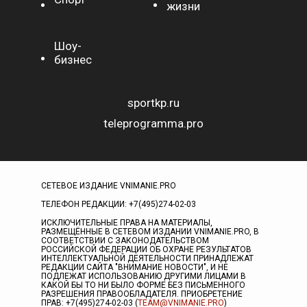
жизни
Шоу-
бизнес
sportkp.ru
teleprogramma.pro
СЕТЕВОЕ ИЗДАНИЕ VNIMANIE.PRO
ТЕЛЕФОН РЕДАКЦИИ: +7(495)274-02-03
ИСКЛЮЧИТЕЛЬНЫЕ ПРАВА НА МАТЕРИАЛЫ,
РАЗМЕЩЁННЫЕ В СЕТЕВОМ ИЗДАНИИ VNIMANIE.PRO, В
СООТВЕТСТВИИ С ЗАКОНОДАТЕЛЬСТВОМ
РОССИЙСКОЙ ФЕДЕРАЦИИ ОБ ОХРАНЕ РЕЗУЛЬТАТОВ
ИНТЕЛЛЕКТУАЛЬНОЙ ДЕЯТЕЛЬНОСТИ ПРИНАДЛЕЖАТ
РЕДАКЦИИ САЙТА "ВНИМАНИЕ НОВОСТИ", И НЕ
ПОДЛЕЖАТ ИСПОЛЬЗОВАНИЮ ДРУГИМИ ЛИЦАМИ В
КАКОЙ БЫ ТО НИ БЫЛО ФОРМЕ БЕЗ ПИСЬМЕННОГО
РАЗРЕШЕНИЯ ПРАВООБЛАДАТЕЛЯ. ПРИОБРЕТЕНИЕ
ПРАВ: +7(495)274-02-03 (
TEAM@VNIMANIE.PRO
)