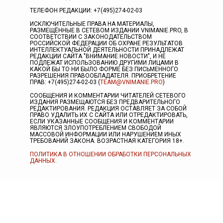
ТЕЛЕФОН РЕДАКЦИИ: +7(495)274-02-03
ИСКЛЮЧИТЕЛЬНЫЕ ПРАВА НА МАТЕРИАЛЫ,
РАЗМЕЩЁННЫЕ В СЕТЕВОМ ИЗДАНИИ VNIMANIE.PRO, В
СООТВЕТСТВИИ С ЗАКОНОДАТЕЛЬСТВОМ
РОССИЙСКОЙ ФЕДЕРАЦИИ ОБ ОХРАНЕ РЕЗУЛЬТАТОВ
ИНТЕЛЛЕКТУАЛЬНОЙ ДЕЯТЕЛЬНОСТИ ПРИНАДЛЕЖАТ
РЕДАКЦИИ САЙТА "ВНИМАНИЕ НОВОСТИ", И НЕ
ПОДЛЕЖАТ ИСПОЛЬЗОВАНИЮ ДРУГИМИ ЛИЦАМИ В
КАКОЙ БЫ ТО НИ БЫЛО ФОРМЕ БЕЗ ПИСЬМЕННОГО
РАЗРЕШЕНИЯ ПРАВООБЛАДАТЕЛЯ. ПРИОБРЕТЕНИЕ
ПРАВ: +7(495)274-02-03 (
TEAM@VNIMANIE.PRO
)
СООБЩЕНИЯ И КОММЕНТАРИИ ЧИТАТЕЛЕЙ СЕТЕВОГО
ИЗДАНИЯ РАЗМЕЩАЮТСЯ БЕЗ ПРЕДВАРИТЕЛЬНОГО
РЕДАКТИРОВАНИЯ. РЕДАКЦИЯ ОСТАВЛЯЕТ ЗА СОБОЙ
ПРАВО УДАЛИТЬ ИХ С САЙТА ИЛИ ОТРЕДАКТИРОВАТЬ,
ЕСЛИ УКАЗАННЫЕ СООБЩЕНИЯ И КОММЕНТАРИИ
ЯВЛЯЮТСЯ ЗЛОУПОТРЕБЛЕНИЕМ СВОБОДОЙ
МАССОВОЙ ИНФОРМАЦИИ ИЛИ НАРУШЕНИЕМ ИНЫХ
ТРЕБОВАНИЙ ЗАКОНА. ВОЗРАСТНАЯ КАТЕГОРИЯ 18+.
ПОЛИТИКА В ОТНОШЕНИИ ОБРАБОТКИ ПЕРСОНАЛЬНЫХ
ДАННЫХ
.