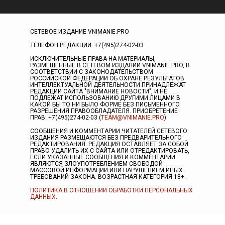
СЕТЕВОЕ ИЗДАНИЕ VNIMANIE.PRO
ТЕЛЕФОН РЕДАКЦИИ: +7(495)274-02-03
ИСКЛЮЧИТЕЛЬНЫЕ ПРАВА НА МАТЕРИАЛЫ,
РАЗМЕЩЁННЫЕ В СЕТЕВОМ ИЗДАНИИ VNIMANIE.PRO, В
СООТВЕТСТВИИ С ЗАКОНОДАТЕЛЬСТВОМ
РОССИЙСКОЙ ФЕДЕРАЦИИ ОБ ОХРАНЕ РЕЗУЛЬТАТОВ
ИНТЕЛЛЕКТУАЛЬНОЙ ДЕЯТЕЛЬНОСТИ ПРИНАДЛЕЖАТ
РЕДАКЦИИ САЙТА "ВНИМАНИЕ НОВОСТИ", И НЕ
ПОДЛЕЖАТ ИСПОЛЬЗОВАНИЮ ДРУГИМИ ЛИЦАМИ В
КАКОЙ БЫ ТО НИ БЫЛО ФОРМЕ БЕЗ ПИСЬМЕННОГО
РАЗРЕШЕНИЯ ПРАВООБЛАДАТЕЛЯ. ПРИОБРЕТЕНИЕ
ПРАВ: +7(495)274-02-03 (
TEAM@VNIMANIE.PRO
)
СООБЩЕНИЯ И КОММЕНТАРИИ ЧИТАТЕЛЕЙ СЕТЕВОГО
ИЗДАНИЯ РАЗМЕЩАЮТСЯ БЕЗ ПРЕДВАРИТЕЛЬНОГО
РЕДАКТИРОВАНИЯ. РЕДАКЦИЯ ОСТАВЛЯЕТ ЗА СОБОЙ
ПРАВО УДАЛИТЬ ИХ С САЙТА ИЛИ ОТРЕДАКТИРОВАТЬ,
ЕСЛИ УКАЗАННЫЕ СООБЩЕНИЯ И КОММЕНТАРИИ
ЯВЛЯЮТСЯ ЗЛОУПОТРЕБЛЕНИЕМ СВОБОДОЙ
МАССОВОЙ ИНФОРМАЦИИ ИЛИ НАРУШЕНИЕМ ИНЫХ
ТРЕБОВАНИЙ ЗАКОНА. ВОЗРАСТНАЯ КАТЕГОРИЯ 18+.
ПОЛИТИКА В ОТНОШЕНИИ ОБРАБОТКИ ПЕРСОНАЛЬНЫХ
ДАННЫХ
.