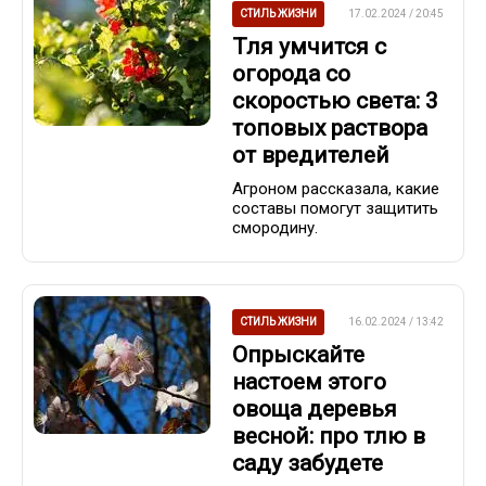
СТИЛЬ ЖИЗНИ
17.02.2024 / 20:45
Тля умчится с
огорода со
скоростью света: 3
топовых раствора
от вредителей
Агроном рассказала, какие
составы помогут защитить
смородину.
СТИЛЬ ЖИЗНИ
16.02.2024 / 13:42
Опрыскайте
настоем этого
овоща деревья
весной: про тлю в
саду забудете