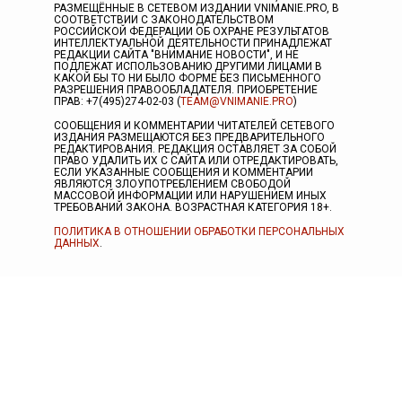
РАЗМЕЩЁННЫЕ В СЕТЕВОМ ИЗДАНИИ VNIMANIE.PRO, В
СООТВЕТСТВИИ С ЗАКОНОДАТЕЛЬСТВОМ
РОССИЙСКОЙ ФЕДЕРАЦИИ ОБ ОХРАНЕ РЕЗУЛЬТАТОВ
ИНТЕЛЛЕКТУАЛЬНОЙ ДЕЯТЕЛЬНОСТИ ПРИНАДЛЕЖАТ
РЕДАКЦИИ САЙТА "ВНИМАНИЕ НОВОСТИ", И НЕ
ПОДЛЕЖАТ ИСПОЛЬЗОВАНИЮ ДРУГИМИ ЛИЦАМИ В
КАКОЙ БЫ ТО НИ БЫЛО ФОРМЕ БЕЗ ПИСЬМЕННОГО
РАЗРЕШЕНИЯ ПРАВООБЛАДАТЕЛЯ. ПРИОБРЕТЕНИЕ
ПРАВ: +7(495)274-02-03 (
TEAM@VNIMANIE.PRO
)
СООБЩЕНИЯ И КОММЕНТАРИИ ЧИТАТЕЛЕЙ СЕТЕВОГО
ИЗДАНИЯ РАЗМЕЩАЮТСЯ БЕЗ ПРЕДВАРИТЕЛЬНОГО
РЕДАКТИРОВАНИЯ. РЕДАКЦИЯ ОСТАВЛЯЕТ ЗА СОБОЙ
ПРАВО УДАЛИТЬ ИХ С САЙТА ИЛИ ОТРЕДАКТИРОВАТЬ,
ЕСЛИ УКАЗАННЫЕ СООБЩЕНИЯ И КОММЕНТАРИИ
ЯВЛЯЮТСЯ ЗЛОУПОТРЕБЛЕНИЕМ СВОБОДОЙ
МАССОВОЙ ИНФОРМАЦИИ ИЛИ НАРУШЕНИЕМ ИНЫХ
ТРЕБОВАНИЙ ЗАКОНА. ВОЗРАСТНАЯ КАТЕГОРИЯ 18+.
ПОЛИТИКА В ОТНОШЕНИИ ОБРАБОТКИ ПЕРСОНАЛЬНЫХ
ДАННЫХ
.