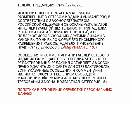
ТЕЛЕФОН РЕДАКЦИИ: +7(495)274-02-03
ИСКЛЮЧИТЕЛЬНЫЕ ПРАВА НА МАТЕРИАЛЫ,
РАЗМЕЩЁННЫЕ В СЕТЕВОМ ИЗДАНИИ VNIMANIE.PRO, В
СООТВЕТСТВИИ С ЗАКОНОДАТЕЛЬСТВОМ
РОССИЙСКОЙ ФЕДЕРАЦИИ ОБ ОХРАНЕ РЕЗУЛЬТАТОВ
ИНТЕЛЛЕКТУАЛЬНОЙ ДЕЯТЕЛЬНОСТИ ПРИНАДЛЕЖАТ
РЕДАКЦИИ САЙТА "ВНИМАНИЕ НОВОСТИ", И НЕ
ПОДЛЕЖАТ ИСПОЛЬЗОВАНИЮ ДРУГИМИ ЛИЦАМИ В
КАКОЙ БЫ ТО НИ БЫЛО ФОРМЕ БЕЗ ПИСЬМЕННОГО
РАЗРЕШЕНИЯ ПРАВООБЛАДАТЕЛЯ. ПРИОБРЕТЕНИЕ
ПРАВ: +7(495)274-02-03 (
TEAM@VNIMANIE.PRO
)
СООБЩЕНИЯ И КОММЕНТАРИИ ЧИТАТЕЛЕЙ СЕТЕВОГО
ИЗДАНИЯ РАЗМЕЩАЮТСЯ БЕЗ ПРЕДВАРИТЕЛЬНОГО
РЕДАКТИРОВАНИЯ. РЕДАКЦИЯ ОСТАВЛЯЕТ ЗА СОБОЙ
ПРАВО УДАЛИТЬ ИХ С САЙТА ИЛИ ОТРЕДАКТИРОВАТЬ,
ЕСЛИ УКАЗАННЫЕ СООБЩЕНИЯ И КОММЕНТАРИИ
ЯВЛЯЮТСЯ ЗЛОУПОТРЕБЛЕНИЕМ СВОБОДОЙ
МАССОВОЙ ИНФОРМАЦИИ ИЛИ НАРУШЕНИЕМ ИНЫХ
ТРЕБОВАНИЙ ЗАКОНА. ВОЗРАСТНАЯ КАТЕГОРИЯ 18+.
ПОЛИТИКА В ОТНОШЕНИИ ОБРАБОТКИ ПЕРСОНАЛЬНЫХ
ДАННЫХ
.