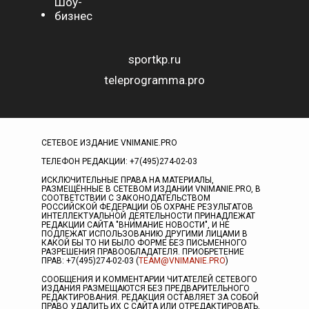
Шоу-
бизнес
sportkp.ru
teleprogramma.pro
СЕТЕВОЕ ИЗДАНИЕ VNIMANIE.PRO
ТЕЛЕФОН РЕДАКЦИИ: +7(495)274-02-03
ИСКЛЮЧИТЕЛЬНЫЕ ПРАВА НА МАТЕРИАЛЫ,
РАЗМЕЩЁННЫЕ В СЕТЕВОМ ИЗДАНИИ VNIMANIE.PRO, В
СООТВЕТСТВИИ С ЗАКОНОДАТЕЛЬСТВОМ
РОССИЙСКОЙ ФЕДЕРАЦИИ ОБ ОХРАНЕ РЕЗУЛЬТАТОВ
ИНТЕЛЛЕКТУАЛЬНОЙ ДЕЯТЕЛЬНОСТИ ПРИНАДЛЕЖАТ
РЕДАКЦИИ САЙТА "ВНИМАНИЕ НОВОСТИ", И НЕ
ПОДЛЕЖАТ ИСПОЛЬЗОВАНИЮ ДРУГИМИ ЛИЦАМИ В
КАКОЙ БЫ ТО НИ БЫЛО ФОРМЕ БЕЗ ПИСЬМЕННОГО
РАЗРЕШЕНИЯ ПРАВООБЛАДАТЕЛЯ. ПРИОБРЕТЕНИЕ
ПРАВ: +7(495)274-02-03 (
TEAM@VNIMANIE.PRO
)
СООБЩЕНИЯ И КОММЕНТАРИИ ЧИТАТЕЛЕЙ СЕТЕВОГО
ИЗДАНИЯ РАЗМЕЩАЮТСЯ БЕЗ ПРЕДВАРИТЕЛЬНОГО
РЕДАКТИРОВАНИЯ. РЕДАКЦИЯ ОСТАВЛЯЕТ ЗА СОБОЙ
ПРАВО УДАЛИТЬ ИХ С САЙТА ИЛИ ОТРЕДАКТИРОВАТЬ,