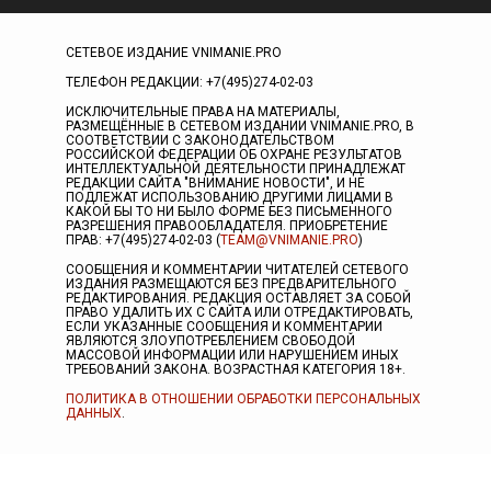
СЕТЕВОЕ ИЗДАНИЕ VNIMANIE.PRO
ТЕЛЕФОН РЕДАКЦИИ: +7(495)274-02-03
ИСКЛЮЧИТЕЛЬНЫЕ ПРАВА НА МАТЕРИАЛЫ,
РАЗМЕЩЁННЫЕ В СЕТЕВОМ ИЗДАНИИ VNIMANIE.PRO, В
СООТВЕТСТВИИ С ЗАКОНОДАТЕЛЬСТВОМ
РОССИЙСКОЙ ФЕДЕРАЦИИ ОБ ОХРАНЕ РЕЗУЛЬТАТОВ
ИНТЕЛЛЕКТУАЛЬНОЙ ДЕЯТЕЛЬНОСТИ ПРИНАДЛЕЖАТ
РЕДАКЦИИ САЙТА "ВНИМАНИЕ НОВОСТИ", И НЕ
ПОДЛЕЖАТ ИСПОЛЬЗОВАНИЮ ДРУГИМИ ЛИЦАМИ В
КАКОЙ БЫ ТО НИ БЫЛО ФОРМЕ БЕЗ ПИСЬМЕННОГО
РАЗРЕШЕНИЯ ПРАВООБЛАДАТЕЛЯ. ПРИОБРЕТЕНИЕ
ПРАВ: +7(495)274-02-03 (
TEAM@VNIMANIE.PRO
)
СООБЩЕНИЯ И КОММЕНТАРИИ ЧИТАТЕЛЕЙ СЕТЕВОГО
ИЗДАНИЯ РАЗМЕЩАЮТСЯ БЕЗ ПРЕДВАРИТЕЛЬНОГО
РЕДАКТИРОВАНИЯ. РЕДАКЦИЯ ОСТАВЛЯЕТ ЗА СОБОЙ
ПРАВО УДАЛИТЬ ИХ С САЙТА ИЛИ ОТРЕДАКТИРОВАТЬ,
ЕСЛИ УКАЗАННЫЕ СООБЩЕНИЯ И КОММЕНТАРИИ
ЯВЛЯЮТСЯ ЗЛОУПОТРЕБЛЕНИЕМ СВОБОДОЙ
МАССОВОЙ ИНФОРМАЦИИ ИЛИ НАРУШЕНИЕМ ИНЫХ
ТРЕБОВАНИЙ ЗАКОНА. ВОЗРАСТНАЯ КАТЕГОРИЯ 18+.
ПОЛИТИКА В ОТНОШЕНИИ ОБРАБОТКИ ПЕРСОНАЛЬНЫХ
ДАННЫХ
.