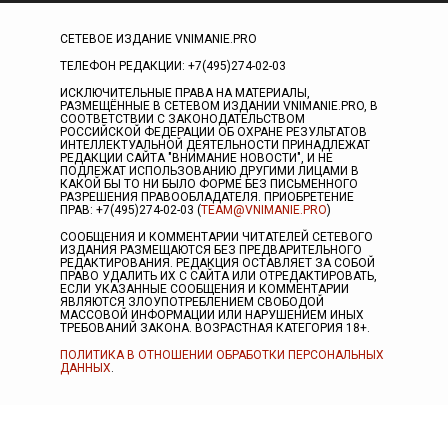
СЕТЕВОЕ ИЗДАНИЕ VNIMANIE.PRO
ТЕЛЕФОН РЕДАКЦИИ: +7(495)274-02-03
ИСКЛЮЧИТЕЛЬНЫЕ ПРАВА НА МАТЕРИАЛЫ,
РАЗМЕЩЁННЫЕ В СЕТЕВОМ ИЗДАНИИ VNIMANIE.PRO, В
СООТВЕТСТВИИ С ЗАКОНОДАТЕЛЬСТВОМ
РОССИЙСКОЙ ФЕДЕРАЦИИ ОБ ОХРАНЕ РЕЗУЛЬТАТОВ
ИНТЕЛЛЕКТУАЛЬНОЙ ДЕЯТЕЛЬНОСТИ ПРИНАДЛЕЖАТ
РЕДАКЦИИ САЙТА "ВНИМАНИЕ НОВОСТИ", И НЕ
ПОДЛЕЖАТ ИСПОЛЬЗОВАНИЮ ДРУГИМИ ЛИЦАМИ В
КАКОЙ БЫ ТО НИ БЫЛО ФОРМЕ БЕЗ ПИСЬМЕННОГО
РАЗРЕШЕНИЯ ПРАВООБЛАДАТЕЛЯ. ПРИОБРЕТЕНИЕ
ПРАВ: +7(495)274-02-03 (
TEAM@VNIMANIE.PRO
)
СООБЩЕНИЯ И КОММЕНТАРИИ ЧИТАТЕЛЕЙ СЕТЕВОГО
ИЗДАНИЯ РАЗМЕЩАЮТСЯ БЕЗ ПРЕДВАРИТЕЛЬНОГО
РЕДАКТИРОВАНИЯ. РЕДАКЦИЯ ОСТАВЛЯЕТ ЗА СОБОЙ
ПРАВО УДАЛИТЬ ИХ С САЙТА ИЛИ ОТРЕДАКТИРОВАТЬ,
ЕСЛИ УКАЗАННЫЕ СООБЩЕНИЯ И КОММЕНТАРИИ
ЯВЛЯЮТСЯ ЗЛОУПОТРЕБЛЕНИЕМ СВОБОДОЙ
МАССОВОЙ ИНФОРМАЦИИ ИЛИ НАРУШЕНИЕМ ИНЫХ
ТРЕБОВАНИЙ ЗАКОНА. ВОЗРАСТНАЯ КАТЕГОРИЯ 18+.
ПОЛИТИКА В ОТНОШЕНИИ ОБРАБОТКИ ПЕРСОНАЛЬНЫХ
ДАННЫХ
.