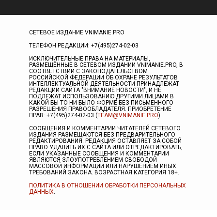
СЕТЕВОЕ ИЗДАНИЕ VNIMANIE.PRO
ТЕЛЕФОН РЕДАКЦИИ: +7(495)274-02-03
ИСКЛЮЧИТЕЛЬНЫЕ ПРАВА НА МАТЕРИАЛЫ,
РАЗМЕЩЁННЫЕ В СЕТЕВОМ ИЗДАНИИ VNIMANIE.PRO, В
СООТВЕТСТВИИ С ЗАКОНОДАТЕЛЬСТВОМ
РОССИЙСКОЙ ФЕДЕРАЦИИ ОБ ОХРАНЕ РЕЗУЛЬТАТОВ
ИНТЕЛЛЕКТУАЛЬНОЙ ДЕЯТЕЛЬНОСТИ ПРИНАДЛЕЖАТ
РЕДАКЦИИ САЙТА "ВНИМАНИЕ НОВОСТИ", И НЕ
ПОДЛЕЖАТ ИСПОЛЬЗОВАНИЮ ДРУГИМИ ЛИЦАМИ В
КАКОЙ БЫ ТО НИ БЫЛО ФОРМЕ БЕЗ ПИСЬМЕННОГО
РАЗРЕШЕНИЯ ПРАВООБЛАДАТЕЛЯ. ПРИОБРЕТЕНИЕ
ПРАВ: +7(495)274-02-03 (
TEAM@VNIMANIE.PRO
)
СООБЩЕНИЯ И КОММЕНТАРИИ ЧИТАТЕЛЕЙ СЕТЕВОГО
ИЗДАНИЯ РАЗМЕЩАЮТСЯ БЕЗ ПРЕДВАРИТЕЛЬНОГО
РЕДАКТИРОВАНИЯ. РЕДАКЦИЯ ОСТАВЛЯЕТ ЗА СОБОЙ
ПРАВО УДАЛИТЬ ИХ С САЙТА ИЛИ ОТРЕДАКТИРОВАТЬ,
ЕСЛИ УКАЗАННЫЕ СООБЩЕНИЯ И КОММЕНТАРИИ
ЯВЛЯЮТСЯ ЗЛОУПОТРЕБЛЕНИЕМ СВОБОДОЙ
МАССОВОЙ ИНФОРМАЦИИ ИЛИ НАРУШЕНИЕМ ИНЫХ
ТРЕБОВАНИЙ ЗАКОНА. ВОЗРАСТНАЯ КАТЕГОРИЯ 18+.
ПОЛИТИКА В ОТНОШЕНИИ ОБРАБОТКИ ПЕРСОНАЛЬНЫХ
ДАННЫХ
.