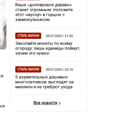
Ваше «долларовое дерево»
станет огромным: положите
этот «мусор» в горшок с
замиокулькасом
09.07.2025 / 21:30
СТИЛЬ ЖИЗНИ
Закопайте монеты по всему
огороду: лишь единицы поймут,
зачем это нужно
09.07.2025 / 20:10
СТИЛЬ ЖИЗНИ
ся
5 изумительных дешевых
многолетников: выглядят на
миллион и не требуют ухода
Все новости
ься