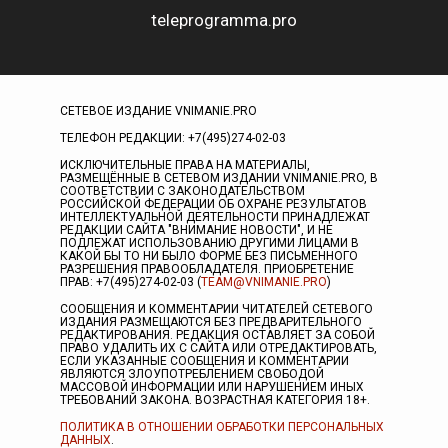
teleprogramma.pro
СЕТЕВОЕ ИЗДАНИЕ VNIMANIE.PRO
ТЕЛЕФОН РЕДАКЦИИ: +7(495)274-02-03
ИСКЛЮЧИТЕЛЬНЫЕ ПРАВА НА МАТЕРИАЛЫ,
РАЗМЕЩЁННЫЕ В СЕТЕВОМ ИЗДАНИИ VNIMANIE.PRO, В
СООТВЕТСТВИИ С ЗАКОНОДАТЕЛЬСТВОМ
РОССИЙСКОЙ ФЕДЕРАЦИИ ОБ ОХРАНЕ РЕЗУЛЬТАТОВ
ИНТЕЛЛЕКТУАЛЬНОЙ ДЕЯТЕЛЬНОСТИ ПРИНАДЛЕЖАТ
РЕДАКЦИИ САЙТА "ВНИМАНИЕ НОВОСТИ", И НЕ
ПОДЛЕЖАТ ИСПОЛЬЗОВАНИЮ ДРУГИМИ ЛИЦАМИ В
КАКОЙ БЫ ТО НИ БЫЛО ФОРМЕ БЕЗ ПИСЬМЕННОГО
РАЗРЕШЕНИЯ ПРАВООБЛАДАТЕЛЯ. ПРИОБРЕТЕНИЕ
ПРАВ: +7(495)274-02-03 (
TEAM@VNIMANIE.PRO
)
СООБЩЕНИЯ И КОММЕНТАРИИ ЧИТАТЕЛЕЙ СЕТЕВОГО
ИЗДАНИЯ РАЗМЕЩАЮТСЯ БЕЗ ПРЕДВАРИТЕЛЬНОГО
РЕДАКТИРОВАНИЯ. РЕДАКЦИЯ ОСТАВЛЯЕТ ЗА СОБОЙ
ПРАВО УДАЛИТЬ ИХ С САЙТА ИЛИ ОТРЕДАКТИРОВАТЬ,
ЕСЛИ УКАЗАННЫЕ СООБЩЕНИЯ И КОММЕНТАРИИ
ЯВЛЯЮТСЯ ЗЛОУПОТРЕБЛЕНИЕМ СВОБОДОЙ
МАССОВОЙ ИНФОРМАЦИИ ИЛИ НАРУШЕНИЕМ ИНЫХ
ТРЕБОВАНИЙ ЗАКОНА. ВОЗРАСТНАЯ КАТЕГОРИЯ 18+.
ПОЛИТИКА В ОТНОШЕНИИ ОБРАБОТКИ ПЕРСОНАЛЬНЫХ
ДАННЫХ
.