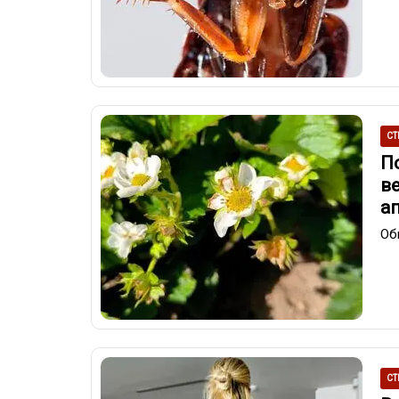
СТ
П
в
а
Об
СТ