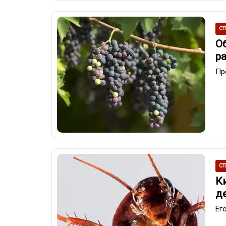
СТ
О
р
Пр
СТ
К
д
Ег