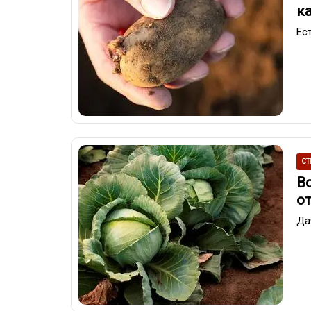
к
Ес
СТ
Вс
о
Да