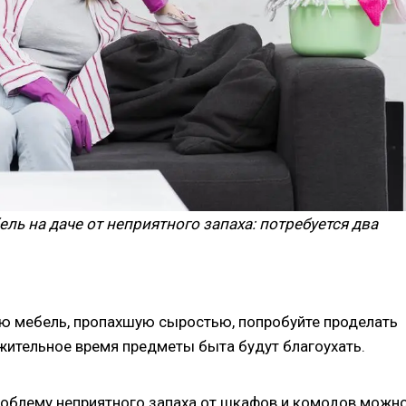
ль на даче от неприятного запаха: потребуется два
ю мебель, пропахшую сыростью, попробуйте проделать
жительное время предметы быта будут благоухать.
проблему неприятного запаха от шкафов и комодов можн