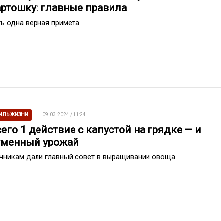
артошку: главные правила
ть одна верная примета.
ИЛЬ ЖИЗНИ
09.03.2024 / 11:24
его 1 действие с капустой на грядке — и
тменный урожай
чникам дали главный совет в выращивании овоща.