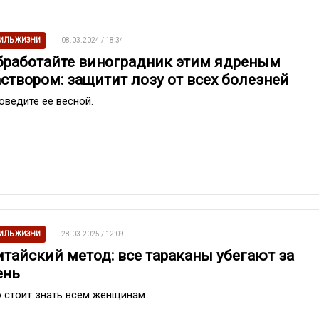
ИЛЬ ЖИЗНИ
08.03.2024 / 18:34
бработайте виноградник этим ядреным
аствором: защитит лозу от всех болезней
оведите ее весной.
ИЛЬ ЖИЗНИ
28.03.2025 / 12:09
итайский метод: все тараканы убегают за
ень
о стоит знать всем женщинам.