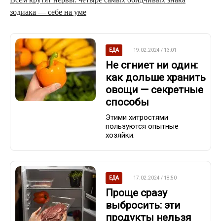
зодиака — себе на уме
ЕДА
19.02.2024 / 13:01
Не сгниет ни один:
как дольше хранить
овощи — секретные
способы
Этими хитростями
пользуются опытные
хозяйки.
ЕДА
17.02.2024 / 18:50
Проще сразу
выбросить: эти
продукты нельзя